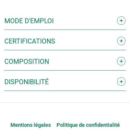
MODE D'EM­PLOI
CER­TI­FI­CA­TIONS
COM­PO­SI­TION
DIS­PO­NI­BI­LI­TÉ
Mentions légales
Politique de confidentialité