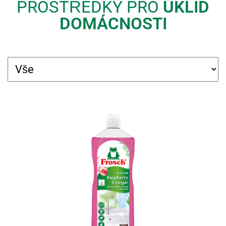
PRO­STŘED­KY PRO
ÚKLID
DO­MÁC­NOS­TI