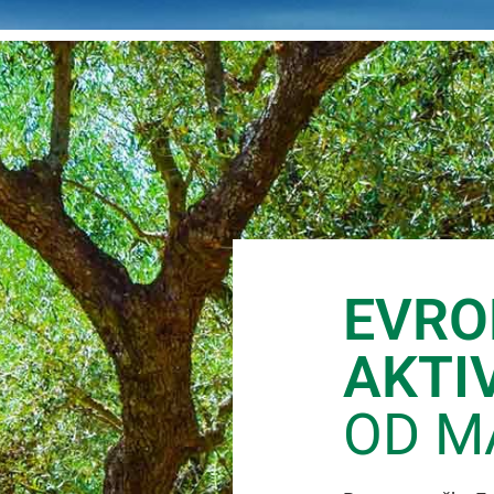
EVRO
AKTI
OD M