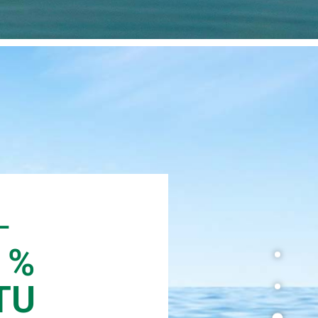
-
 %
TU