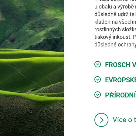
u obalů a výrobě 
důsledně udržite
kladen na všechn
rostlinných složk
tiskový inkoust. 
důsledné ochrany l
FROSCH V
EV­ROP­SK
PŘÍ­ROD­N
Více o