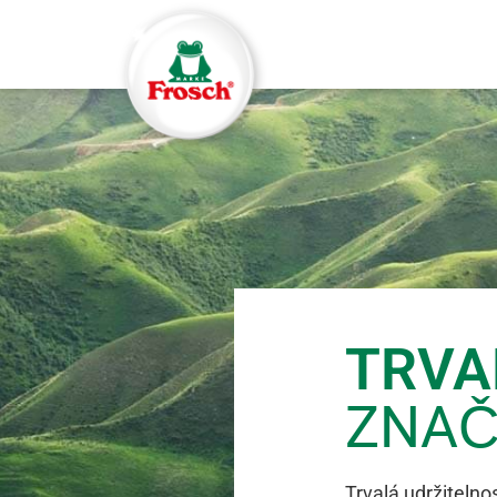
Logo, Marke Frosch®
TRVA
ZNAČ
Trvalá udržitelno