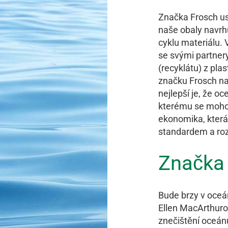
Značka Frosch us
naše obaly navrh
cyklu materiálu.
se svými partnery
(recyklátu) z pla
značku Frosch na 
nejlepší je, že o
kterému se mohou 
ekonomika, která 
standardem a roz
Značka 
Bude brzy v oceá
Ellen MacArthuro
znečištění oceán