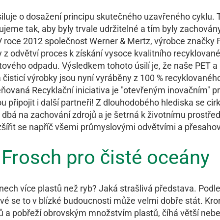
iluje o dosažení principu skutečného uzavřeného cyklu.
ujeme tak, aby byly trvale udržitelné a tím byly zachová
 V roce 2012 společnost Werner & Mertz, výrobce značky F
 z odvětví proces k získání vysoce kvalitního recyklovan
stového odpadu. Výsledkem tohoto úsilí je, že naše PET a
čisticí výrobky jsou nyní vyráběny z 100 % recyklovaného
ceňovaná Recyklační iniciativa je "otevřeným inovačním" p
připojit i další partneři! Z dlouhodobého hlediska se cirk
dbá na zachování zdrojů a je šetrná k životnímu prostřed
šířit se napříč všemi průmyslovými odvětvími a přesahova
Frosch pro čisté oceány
nech více plastů než ryb? Jaká strašlivá představa. Podl
vé se to v blízké budoucnosti může velmi dobře stát. Kr
ů a pobřeží obrovským množstvím plastů, číhá větší nebe