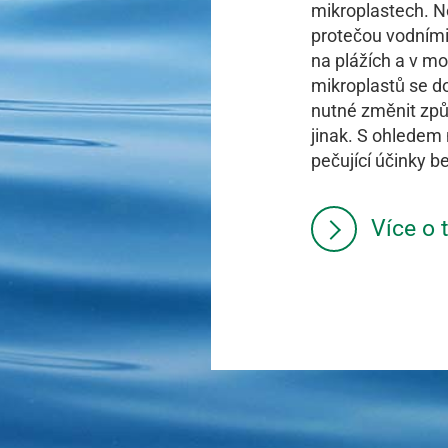
mikroplastech. Ne
protečou vodními
na plážích a v mo
mikroplastů se do
nutné změnit způ
jinak. S ohledem
pečující účinky b
Více o