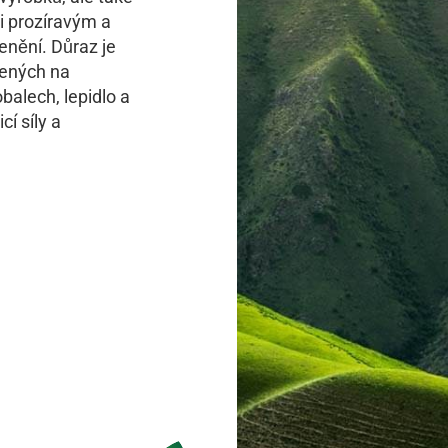
ni prozíravým a
enění. Důraz je
žených na
balech, lepidlo a
í síly a