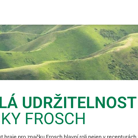
LÁ UDRŽITELNOST
KY FROSCH
st hraje pro značku Frosch hlavní roli nejen v recepturách