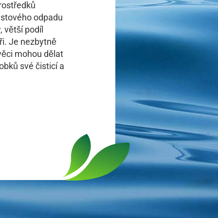
prostředků
lastového odpadu
 větší podíl
ři. Je nezbytně
věci mohou dělat
bků své čisticí a