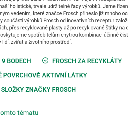
naší holistické, trvale udržitelné řady výrobků. Jsme říze
lným vedením, které značce Frosch přineslo již mnoho oc
y součásti výrobků Frosch od inovativních receptur zalo
ách, přes recyklované plasty až po recyklované štítky na o
Poskytujeme spotřebitelům chytrou kombinaci účinné čistic
idí, zvířat a životního prostředí.
 9 BO­DECH
FROSCH ZA RECYKLÁ­TY
É PO­VR­CHO­VĚ AK­TIV­NÍ LÁTKY
Í SLOŽ­KY ZNAČ­KY FROSCH
 tomto tématu