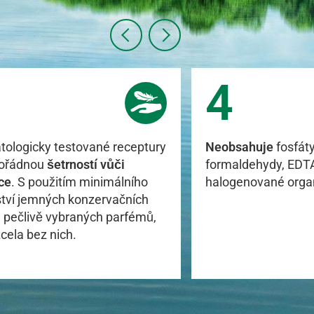
4
ologicky testované receptury
Neobsahuje
fosfáty
ořádnou
šetrností vůči
formaldehydy, EDT
ce
. S použitím minimálního
halogenované organ
tví jemných konzervačních
a pečlivě vybraných parfémů,
cela bez nich.