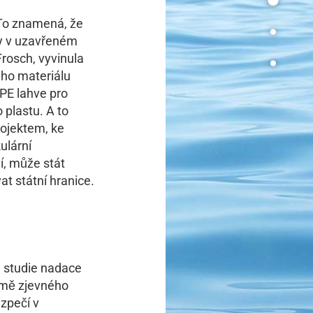
 To znamená, že
ny v uzavřeném
rosch, vyvinula
ého materiálu
 PE lahve pro
 plastu. A to
rojektem, ke
ulární
í, může stát
t státní hranice.
e studie nadace
omě zjevného
zpečí v