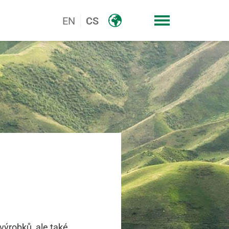
EN
CS
 výrobků, ale také