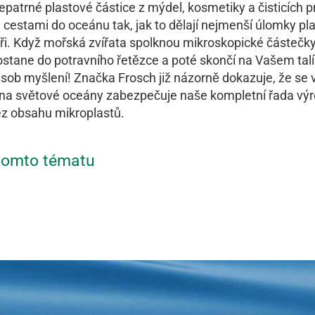
patrné plastové částice z mýdel, kosmetiky a čisticích 
 cestami do oceánu tak, jak to dělají nejmenší úlomky p
ři. Když mořská zvířata spolknou mikroskopické částečky,
stane do potravního řetězce a poté skončí na Vašem talí
sob myšlení! Značka Frosch již názorně dokazuje, že se 
 na světové oceány zabezpečuje naše kompletní řada výro
ez obsahu mikroplastů.
 tomto tématu