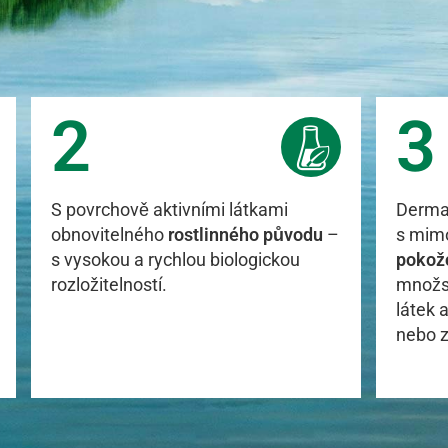
2
3
S povrchově aktivními látkami
Dermat
obnovitelného
rostlinného původu
–
s mim
s vysokou a rychlou biologickou
pokož
rozložitelností.
množs
látek 
nebo z